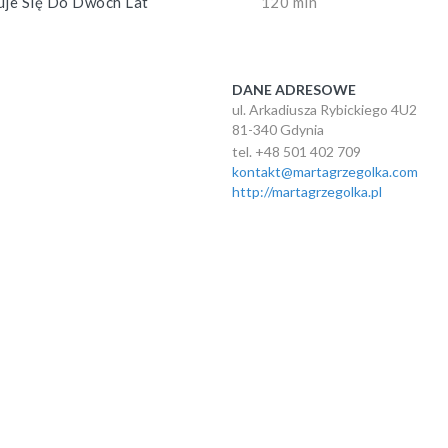
uje Się Do Dwóch Lat
120 min
DANE ADRESOWE
ul. Arkadiusza Rybickiego 4U2
81-340 Gdynia
tel. +48 501 402 709
kontakt@martagrzegolka.com
http://martagrzegolka.pl